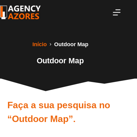
Pular
para
o
conteúdo
Início
Outdoor Map
Outdoor Map
Faça a sua pesquisa no
“Outdoor Map”.