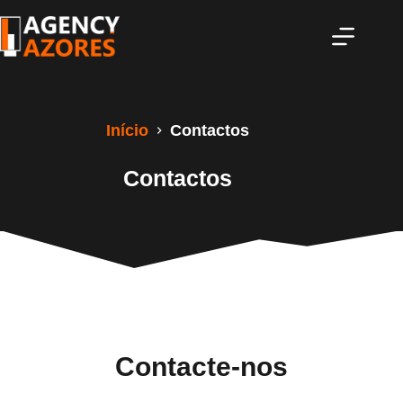
Pular
para
o
conteúdo
Início
Contactos
Contactos
Contacte-nos