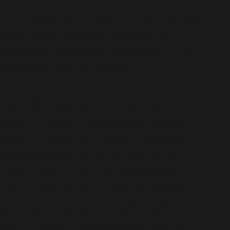
felis eget nunc lobortis mattis aliquam faucibus
purus. Massa id neque aliquam vestibulum morbi
blandit. Nisl condimentum id venenatis a
condimentum vitae sapien pellentesque. In arcu
cursus euismod quis viverra nibh.
Duis at tellus at urna condimentum mattis
pellentesque. Dis parturient montes nascetur
ridiculus mus mauris. Massa id neque aliquam
vestibulum morbi. Velit euismod in pellentesque
massa placerat. Auctor elit sed vulputate mi. Leo
integer malesuada nunc vel risus commodo
viverra. Pharetra magna ac placerat vestibulum
lectus mauris ultrices eros in. Natoque penatibus
et magnis dis parturient montes nascetur
ridiculus. Enim ut sem viverra aliquet eget sit