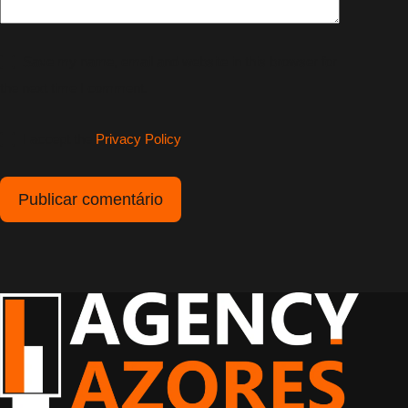
Save my name, email and website in this browser for
the next time I comment.
I accept the
Privacy Policy
Publicar comentário