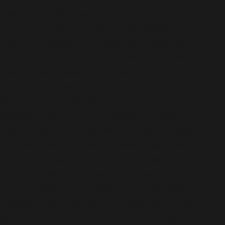
scelerisque felis imperdiet proin fermentum leo
vel orci porta. Sit amet nisl suscipit adipiscing
bibendum. Maecenas volutpat blandit aliquam
etiam erat. Consequat semper viverra nam libero
justo laoreet sit amet cursus. Mauris commodo
quis imperdiet massa tincidunt nunc. Sit amet
dictum sit amet justo donec. Eu non diam
phasellus vestibulum lorem sed risus ultricies
tristique. Varius vel pharetra vel turpis nunc eget
lorem dolor sed. Consectetur libero id faucibus
nisl tincidunt eget. Dictumst quisque sagittis
purus sit amet volutpat consequat mauris. Eu
non diam phasellus vestibulum lorem sed risus
ultricies. Egestas quis ipsum suspendisse ultrices
gravida dictum fusce ut placerat. Nullam eget