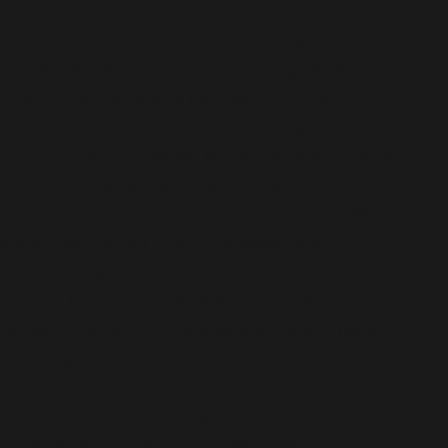
Interdum velit laoreet id donec. Elit eget gravida
cum sociis natoque penatibus et magnis dis.
Euismod lacinia at quis risus sed vulputate odio
ut. Turpis in eu mi bibendum neque egestas
congue quisque egestas. Mattis aliquam faucibus
purus in. Egestas diam in arcu cursus euismod.
Erat nam at lectus urna duis convallis convallis
tellus. Ullamcorper eget nulla facilisi etiam
dignissim diam. Imperdiet proin fermentum leo
vel orci. Malesuada fames ac turpis egestas sed.
Adipiscing diam donec adipiscing tristique risus
nec feugiat in.
A erat nam at lectus. Feugiat scelerisque varius
morbi enim nunc faucibus a pellentesque.