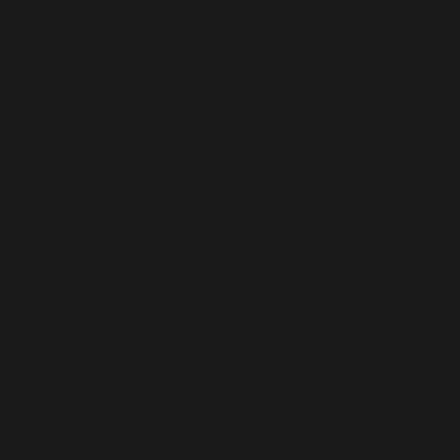
amet. Ultrices sagittis orci a scelerisque purus
semper eget duis at. Pellentesque eu tincidunt
tortor aliquam nulla facilisi. Ultricies mi quis
hendrerit dolor magna eget est.
Volutpat diam ut venenatis tellus in. A lacus
vestibulum sed arcu. Dignissim enim sit amet
venenatis. Cursus metus aliquam eleifend mi in
nulla posuere sollicitudin. Facilisi morbi tempus
iaculis urna id volutpat. Placerat vestibulum
lectus mauris ultrices eros. Sed elementum
tempus egestas sed. Interdum velit euismod in
pellentesque massa placerat duis ultricies. Vitae
purus faucibus ornare suspendisse sed. In est
ante in nibh mauris cursus mattis molestie.