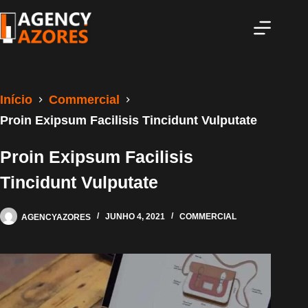
Pular
para
o
conteúdo
Início
Commercial
Proin Exipsum Facilisis Tincidunt Vulputate
Proin Exipsum Facilisis
Tincidunt Vulputate
AGENCYAZORES
JUNHO 4, 2021
COMMERCIAL