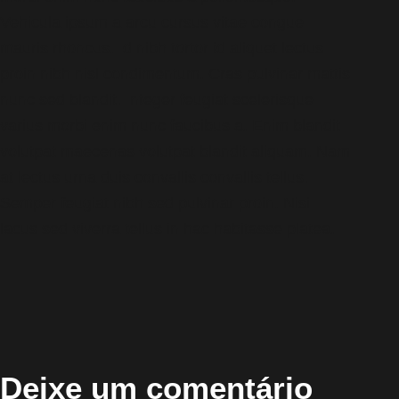
Vehicula ipsum a arcu cursus vitae congue
mauris rhoncus. Id nibh tortor id aliquet lectus
proin nibh nisl condimentum. Cras pulvinar mattis
nunc sed blandit. Integer feugiat scelerisque
varius morbi enim nunc faucibus a. Enim blandit
volutpat maecenas volutpat blandit aliquam. Nam
at lectus urna duis convallis convallis tellus.
Semper feugiat nibh sed pulvinar proin. Nisi
lacus sed viverra tellus in hac habitasse platea.
Deixe um comentário