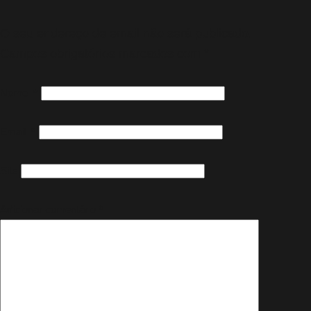
O seu endereço de email não será publicado.
Campos obrigatórios marcados com
*
Nome
*
Email
*
Site
Adicionar comentário
*